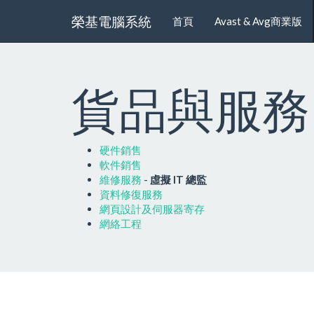
榮基電腦系統
首頁
Avast & Avg商業版
貨品與服務
硬件銷售
軟件銷售
維修服務
-
虛擬 IT 總監
資料修復服務
網頁設計及伺服器寄存
網絡工程